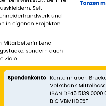
er Lehrwerkstatt bei ihrer
Tanzen m
sskleidern. Seit
 Schneiderhandwerk und
n in eigenen Projekten
n Mitarbeiterin Lena
ngsstücke, sondern auch
 Ziele.
Spendenkonto
Kontoinhaber: Brücke
Volksbank Mittelhes
IBAN DE45 5139 0000 
BIC VBMHDE5F